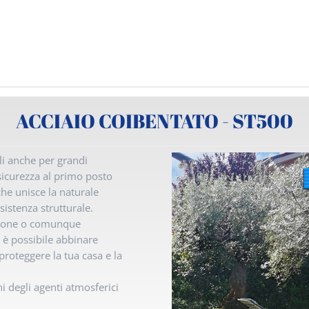
ACCIAIO COIBENTATO - ST500
li anche per grandi
sicurezza al primo posto
che unisce la naturale
sistenza strutturale.
azione o comunque
a è possibile abbinare
roteggere la tua casa e la
ni degli agenti atmosferici