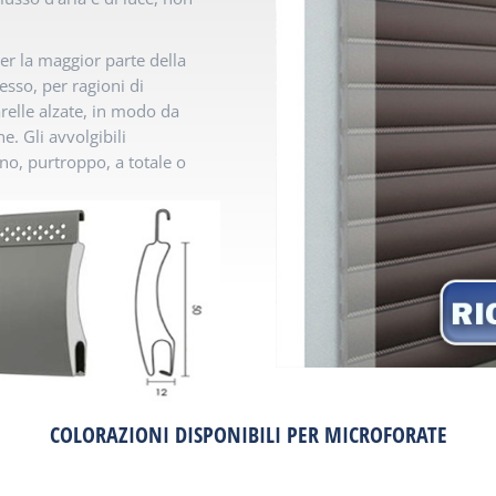
er la maggior parte della
sso, per ragioni di
arelle alzate, in modo da
e. Gli avvolgibili
no, purtroppo, a totale o
COLORAZIONI DISPONIBILI PER MICROFORATE