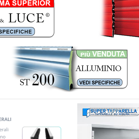
ERALI
erali
ono