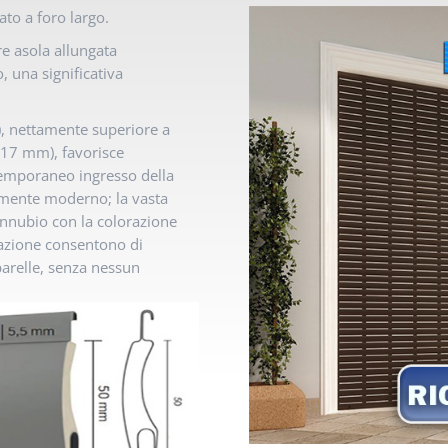
ato a foro largo.
re asola allungata
, una significativa
, nettamente superiore a
a 17 mm), favorisce
ontemporaneo ingresso della
samente moderno; la vasta
connubio con la colorazione
urazione consentono di
parelle, senza nessun