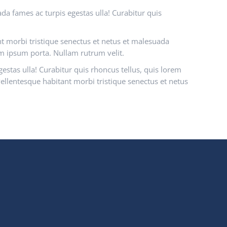
da fames ac turpis egestas ulla! Curabitur quis
ant morbi tristique senectus et netus et malesuada
rem ipsum porta. Nullam rutrum velit.
estas ulla! Curabitur quis rhoncus tellus, quis lorem
Pellentesque habitant morbi tristique senectus et netus