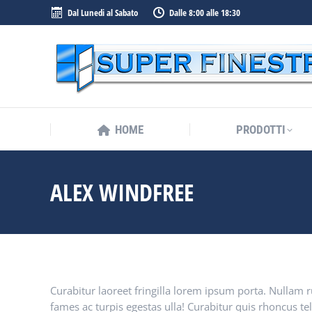
Dal Lunedi al Sabato
Dalle 8:00 alle 18:30
HOME
PRODOTTI
HOME
PRODOTTI
ALEX WINDFREE
Curabitur laoreet fringilla lorem ipsum porta. Nullam r
fames ac turpis egestas ulla! Curabitur quis rhoncus tel