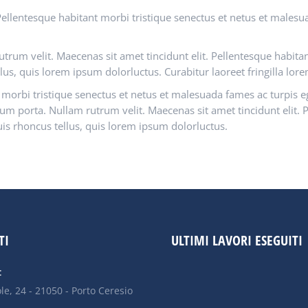
Pellentesque habitant morbi tristique senectus et netus et malesua
utrum velit. Maecenas sit amet tincidunt elit. Pellentesque habit
llus, quis lorem ipsum dolorluctus. Curabitur laoreet fringilla lo
 morbi tristique senectus et netus et malesuada fames ac turpis eg
sum porta. Nullam rutrum velit. Maecenas sit amet tincidunt elit. 
uis rhoncus tellus, quis lorem ipsum dolorluctus.
TI
ULTIMI LAVORI ESEGUITI
:
ole, 24 - 21050 - Porto Ceresio