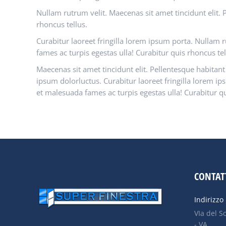
Nullam rutrum velit. Maecenas sit amet tincidunt elit. 
rhoncus tellus.
Curabitur laoreet fringilla lorem ipsum porta. Nullam r
fames ac turpis egestas ulla! Curabitur quis rhoncus te
Maecenas sit amet tincidunt elit. Pellentesque habitant
ipsum dolorluctus. Curabitur laoreet fringilla lorem ip
et malesuada fames ac turpis egestas ulla! Curabitur q
CONTAT
Indirizzo 
VIa del S
- VA