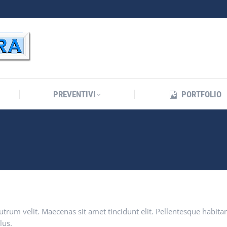
PREVENTIVI
PORTFOLIO
PREVENTIVI
PORTFOLIO
utrum velit. Maecenas sit amet tincidunt elit. Pellentesque habit
lus.