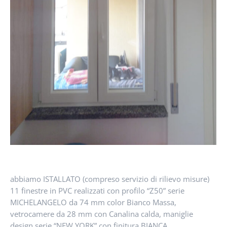
abbiamo ISTALLATO (compreso servizio di rilievo misure)
11 finestre in PVC realizzati con profilo “Z50” serie
MICHELANGELO da 74 mm color Bianco Massa,
vetrocamere da 28 mm con Canalina calda, maniglie
design serie “NEW YORK” con finitura BIANCA.