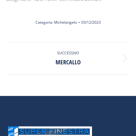
Categoria:
Michelangelo
03/12/2023
ALBUM
SUCCESSIVO
DI
MERCALLO
Album
NAVIGAZIONE
successivo: