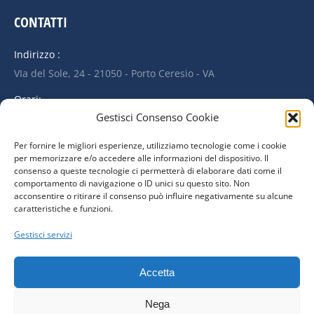
CONTATTI
Indirizzo :
VIa del Sole, 24 - 21050 - Porto Ceresio - VA
Orari:
Gestisci Consenso Cookie
Dal Lunedi a Sabatoi Dalle 8:00 alle 19:00
Telefono & Whatsapp:
Per fornire le migliori esperienze, utilizziamo tecnologie come i cookie
per memorizzare e/o accedere alle informazioni del dispositivo. Il
351 74 311 41
consenso a queste tecnologie ci permetterà di elaborare dati come il
comportamento di navigazione o ID unici su questo sito. Non
acconsentire o ritirare il consenso può influire negativamente su alcune
ULTIMI LAVORI ESEGUITI
caratteristiche e funzioni.
Gestisci servizi
Accetta
Nega