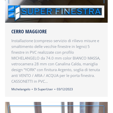
CERRO MAGGIORE
Installazione (compreso servizio di rilievo misure e
smaltimento delle vecchie finestre in legno) 5
finestre in PVC realizzate con profilo
MICHELANGELO da 74.0 mm color BIANCO MASSA,
vetrocamera 28 mm con Canalina Calda, maniglia
design “YORK” con finitura Argento, soglia di tenuta
anti VENTO / ARIA / ACQUA per le porta finestra.
CASSONETTI in PVC…
Michelangelo
Di
SuperUser
03/12/2023