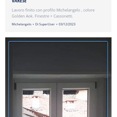
VARESE
Lavoro finito con profilo Michelangelo , colore
Golden Aok. Finestre + Cassonetti.
Michelangelo
Di
SuperUser
03/12/2023