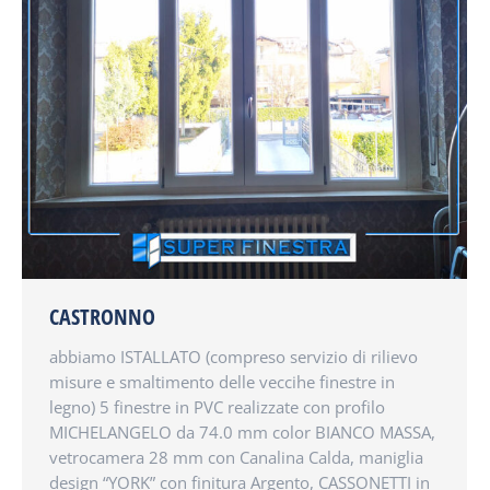
CASTRONNO
abbiamo ISTALLATO (compreso servizio di rilievo
misure e smaltimento delle veccihe finestre in
legno) 5 finestre in PVC realizzate con profilo
MICHELANGELO da 74.0 mm color BIANCO MASSA,
vetrocamera 28 mm con Canalina Calda, maniglia
design “YORK” con finitura Argento, CASSONETTI in