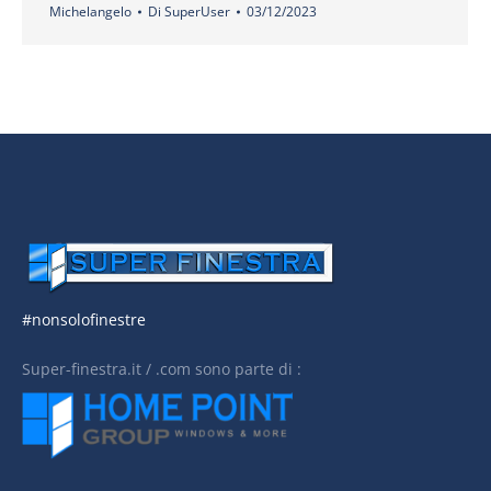
Michelangelo
Di
SuperUser
03/12/2023
#nonsolofinestre
Super-finestra.it / .com sono parte di :