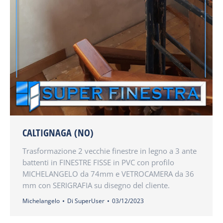
CALTIGNAGA (NO)
Trasformazione 2 vecchie finestre in legno a 3 ante
battenti in FINESTRE FISSE in PVC con profilo
MICHELANGELO da 74mm e VETROCAMERA da 36
mm con SERIGRAFIA su disegno del cliente.
Michelangelo
Di
SuperUser
03/12/2023