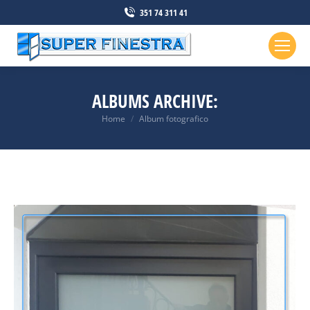
351 74 311 41
ALBUMS ARCHIVE:
Tu sei qui:
Home
Album fotografico