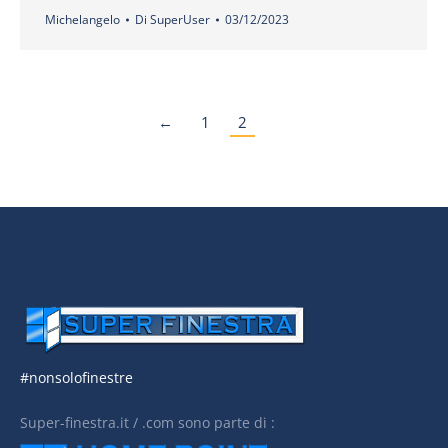
Michelangelo
Di
SuperUser
03/12/2023
←
1
2
#nonsolofinestre
Super-finestra.it / .com sono parte di :