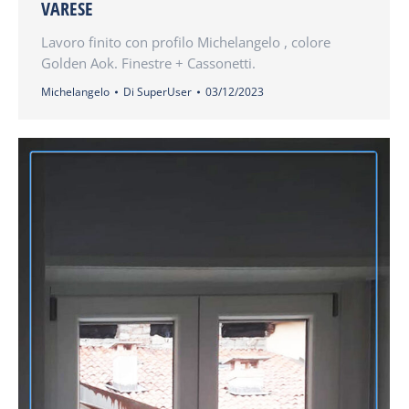
VARESE
Lavoro finito con profilo Michelangelo , colore
Golden Aok. Finestre + Cassonetti.
Michelangelo
Di
SuperUser
03/12/2023